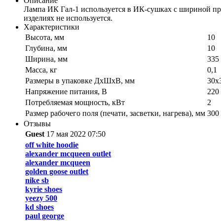
Описание
Лампа ИК Гал-1 используется в ИК-сушках с шириной про
изделиях не используется.
Характеристики
Высота, мм
10
Глубина, мм
10
Ширина, мм
335
Масса, кг
0,1
Размеры в упаковке ДхШхВ, мм
30х
Напряжение питания, В
220
Потребляемая мощность, кВт
2
Размер рабочего поля (печати, засветки, нагрева), мм
300
Отзывы
Guest
17 мая 2022 07:50
off white hoodie
alexander mcqueen outlet
alexander mcqueen
golden goose outlet
nike sb
kyrie shoes
yeezy 500
kd shoes
paul george