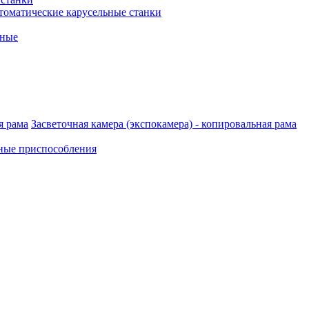
томатические карусельные станки
рные
Засветочная камера (экспокамера) - копировальная рама
ные приспособления