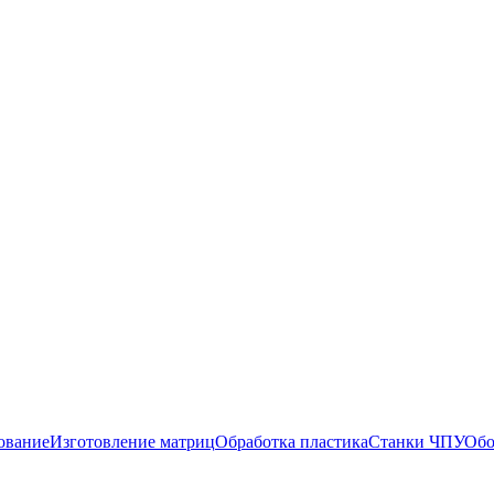
ование
Изготовление матриц
Обработка пластика
Станки ЧПУ
Обо