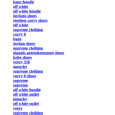
bape hoodie
off white
off white hoodie
jordans shoes
stephen curry shoes
off white
supreme clothing
curry 8
bape
jordan shoes
supreme clothing
giannis antetokounmpo shoes
kobe shoes
yeezy 350
moncler
supreme clothing
curry 6 shoes
supreme
supreme
off white hoodie
off white outlet
moncler
off white outlet
yeezy
supreme clothing