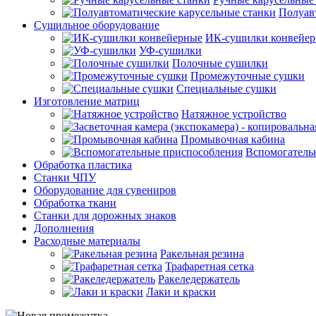
Полуав
Сушильное оборудование
ИК-сушилки конвейе
УФ-сушилки
Полочные сушилки
Промежуточные сушки
Специальные сушки
Изготовление матриц
Натяжное устройство
Промывочная кабина
Вспомогатель
Обработка пластика
Станки ЧПУ
Оборудование для сувениров
Обработка ткани
Станки для дорожных знаков
Дополнения
Расходные материалы
Ракельная резина
Трафаретная сетка
Ракеледержатель
Лаки и краски