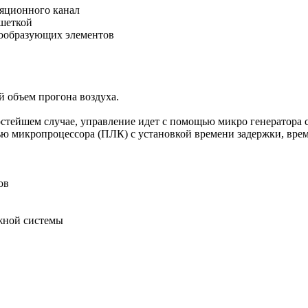
ляционного канал
ешеткой
рообразующих элементов
й объем прогона воздуха.
тейшем случае, управление идет с помощью микро генератора си
ью микропроцессора (ПЛК) с установкой времени задержки, вре
ов
жной системы