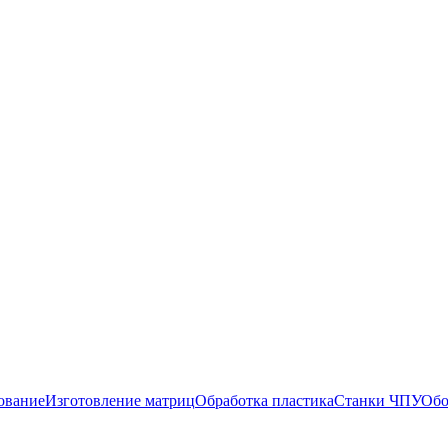
ование
Изготовление матриц
Обработка пластика
Станки ЧПУ
Обо