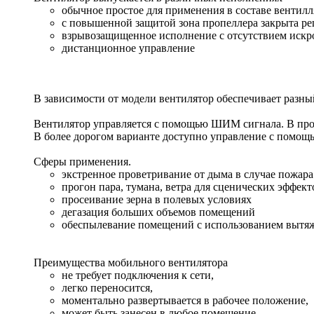
обычное простое для применения в составе вентил
с повышенной защитой зона пропеллера закрыта р
взрывозащищенное исполнение с отсутствием иск
дистанционное управление
В зависимости от модели вентилятор обеспечивает разны
Вентилятор управляется с помощью ШИМ сигнала. В прос
В более дорогом варианте доступно управление с помощ
Сферы применения.
экстренное проветривание от дыма в случае пожара
прогон пара, тумана, ветра для сценических эффект
просеивание зерна в полевых условиях
дегазация больших объемов помещений
обеспылевание помещений с использованием вытя
Преимущества мобильного вентилятора
не требует подключения к сети,
легко переносится,
моментально развертывается в рабочее положение,
может быть занесен в любое помещение.