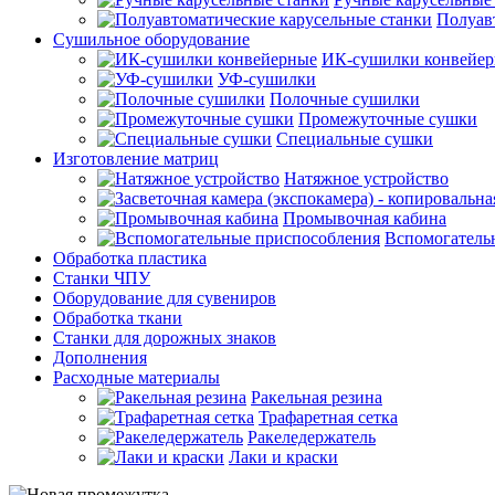
Полуав
Сушильное оборудование
ИК-сушилки конвейе
УФ-сушилки
Полочные сушилки
Промежуточные сушки
Специальные сушки
Изготовление матриц
Натяжное устройство
Промывочная кабина
Вспомогатель
Обработка пластика
Станки ЧПУ
Оборудование для сувениров
Обработка ткани
Станки для дорожных знаков
Дополнения
Расходные материалы
Ракельная резина
Трафаретная сетка
Ракеледержатель
Лаки и краски