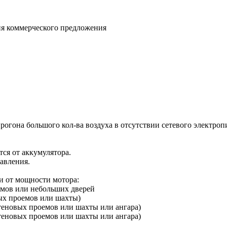
ния коммерческого предложения
огона большого кол-ва воздуха в отсутствии сетевого электроп
ся от аккумулятора.
авления.
и от мощности мотора:
емов или небольших дверей
вых проемов или шахты)
стеновых проемов или шахты или ангара)
стеновых проемов или шахты или ангара)