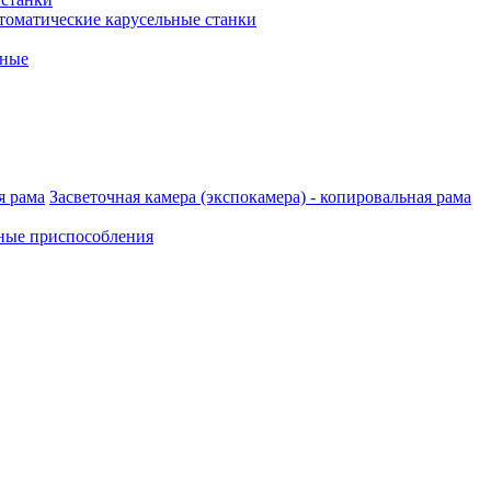
томатические карусельные станки
рные
Засветочная камера (экспокамера) - копировальная рама
ные приспособления