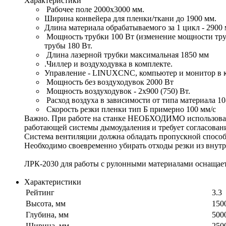
Характеристики
Рабочее поле 2000х3000 мм.
Ширина конвейера для пленки/ткани до 1900 мм.
Длина материала обрабатываемого за 1 цикл - 2900 
Мощность трубки 100 Вт (изменение мощности труб
трубы 180 Вт.
Длина лазерной трубки максимальная 1850 мм
.Чиллер и воздуходувка в комплекте.
Управление - LINUXCNC, компьютер и монитор в к
Мощность без воздуходувок 2000 Вт
Мощность воздуходувок - 2х900 (750) Вт.
Расход воздуха в зависимости от типа материала 10
Скорость резки пленки тип Б примерно 100 мм/с
Важно. При работе на станке НЕОБХОДИМО использовать
работающей системы дымоудаления и требует согласован
Система вентиляции должна обладать пропускной спосо
Необходимо своевременно убирать отходы резки из внутр
ЛРК-2030 для работы с рулонными материалами оснащает
Характеристики
Рейтинг
3.3
Высота, мм
150
Глубина, мм
500
Ширина, мм
250