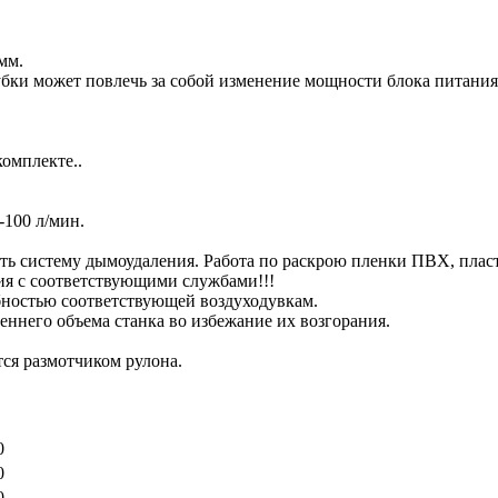
мм.
ки может повлечь за собой изменение мощности блока питания)
омплекте..
-100 л/мин.
 систему дымоудаления. Работа по раскрою пленки ПВХ, пласт
ия с соответствующими службами!!!
бностью соответствующей воздуходувкам.
еннего объема станка во избежание их возгорания.
ся размотчиком рулона.
0
0
0