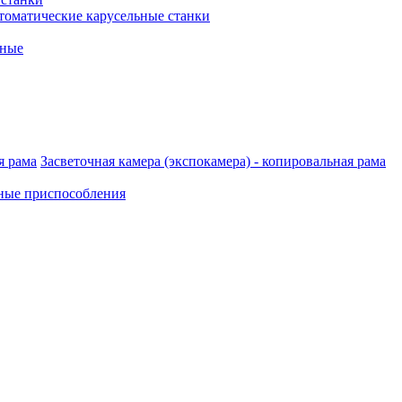
томатические карусельные станки
рные
Засветочная камера (экспокамера) - копировальная рама
ные приспособления