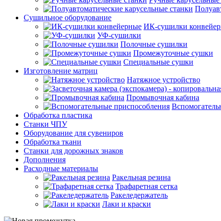
Полуав
Сушильное оборудование
ИК-сушилки конвейе
УФ-сушилки
Полочные сушилки
Промежуточные сушки
Специальные сушки
Изготовление матриц
Натяжное устройство
Промывочная кабина
Вспомогатель
Обработка пластика
Станки ЧПУ
Оборудование для сувениров
Обработка ткани
Станки для дорожных знаков
Дополнения
Расходные материалы
Ракельная резина
Трафаретная сетка
Ракеледержатель
Лаки и краски