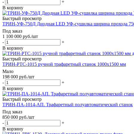
-
+
В корзину
Быстрый просмотр
ТРИН-УФ-750Д Диодная LED УФ-сушилка ширина прохода 75
Под заказ
1 100 000
руб.
/шт
-
+
В корзину
Быстрый просмотр
ТРИН-РTC-1015 ручной трафаретный станок 1000х1500 мм
Мало
198 000
руб.
/шт
-
+
В корзину
Быстрый просмотр
ТРИН-ПА-1014-АП. Трафаретный полуавтоматический станок
Под заказ
850 000
руб.
/шт
-
+
В корзину