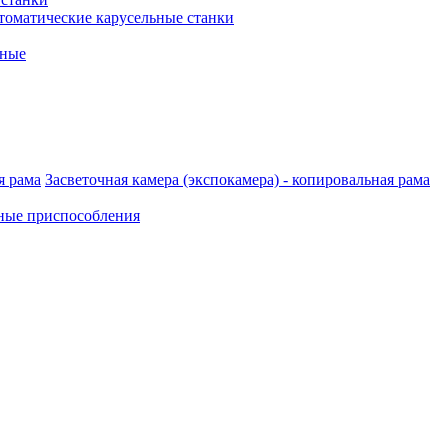
томатические карусельные станки
рные
Засветочная камера (экспокамера) - копировальная рама
ные приспособления