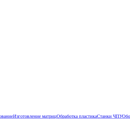
ование
Изготовление матриц
Обработка пластика
Станки ЧПУ
Обо