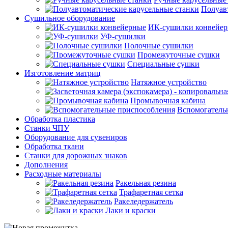
Полуав
Сушильное оборудование
ИК-сушилки конвейе
УФ-сушилки
Полочные сушилки
Промежуточные сушки
Специальные сушки
Изготовление матриц
Натяжное устройство
Промывочная кабина
Вспомогатель
Обработка пластика
Станки ЧПУ
Оборудование для сувениров
Обработка ткани
Станки для дорожных знаков
Дополнения
Расходные материалы
Ракельная резина
Трафаретная сетка
Ракеледержатель
Лаки и краски