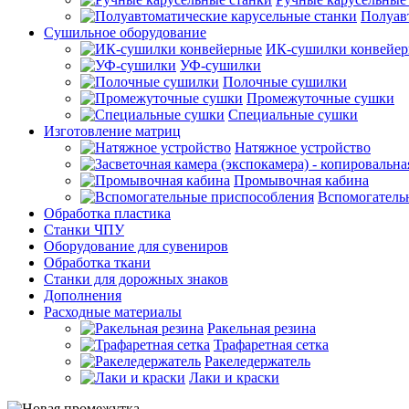
Полуав
Сушильное оборудование
ИК-сушилки конвейе
УФ-сушилки
Полочные сушилки
Промежуточные сушки
Специальные сушки
Изготовление матриц
Натяжное устройство
Промывочная кабина
Вспомогатель
Обработка пластика
Станки ЧПУ
Оборудование для сувениров
Обработка ткани
Станки для дорожных знаков
Дополнения
Расходные материалы
Ракельная резина
Трафаретная сетка
Ракеледержатель
Лаки и краски