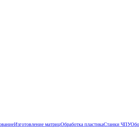
ование
Изготовление матриц
Обработка пластика
Станки ЧПУ
Обо