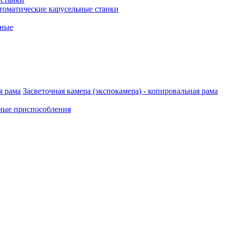
томатические карусельные станки
рные
Засветочная камера (экспокамера) - копировальная рама
ные приспособления