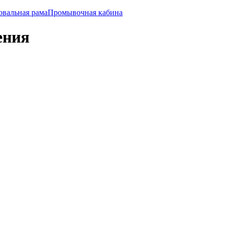
овальная рама
Промывочная кабина
ения