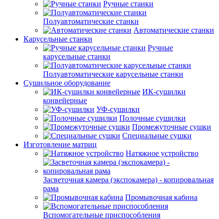
Ручные станки
Полуавтоматические станки
Автоматические станки
Карусельные станки
Ручные
карусельные станки
Полуавтоматические карусельные станки
Сушильное оборудование
ИК-сушилки
конвейерные
УФ-сушилки
Полочные сушилки
Промежуточные сушки
Специальные сушки
Изготовление матриц
Натяжное устройство
Засветочная камера (экспокамера) - копировальная
рама
Промывочная кабина
Вспомогательные приспособления