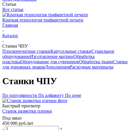
Статьи
Все статьи
Краткая технология трафаретной печати
Главная
-
Каталог
-
Станки ЧПУ
Плоскопечатные станки
Карусельные станки
Сушильное
оборудование
Изготовление матриц
Обработка
пластика
Оборудование для сувениров
Обработка ткани
Станки
для дорожных знаков
Дополнения
Расходные материалы
Станки ЧПУ
По популярности
По алфавиту
По цене
Быстрый просмотр
Станок размотки пленки
Под заказ
450 000
руб.
/шт
-
+