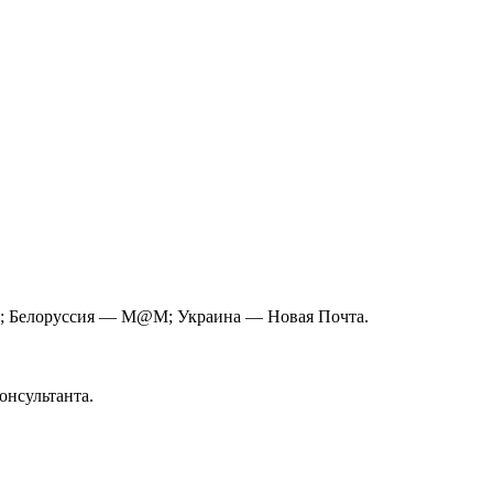
L; Белоруссия — M@M; Украина — Новая Почта.
онсультанта.