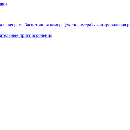
шки
Засветочная камера (экспокамера) - копировальная 
ательные приспособления