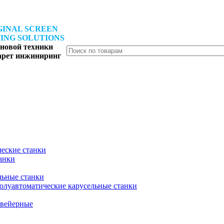
GINAL SCREEN
ING SOLUTIONS
новой техники
арет инжиниринг
еские станки
анки
льные станки
олуавтоматические карусельные станки
вейерные