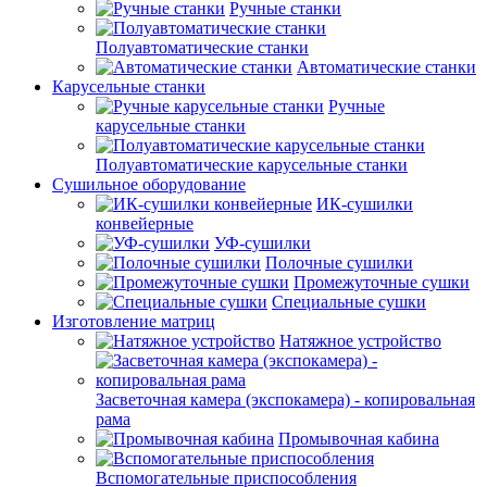
Ручные станки
Полуавтоматические станки
Автоматические станки
Карусельные станки
Ручные
карусельные станки
Полуавтоматические карусельные станки
Сушильное оборудование
ИК-сушилки
конвейерные
УФ-сушилки
Полочные сушилки
Промежуточные сушки
Специальные сушки
Изготовление матриц
Натяжное устройство
Засветочная камера (экспокамера) - копировальная
рама
Промывочная кабина
Вспомогательные приспособления