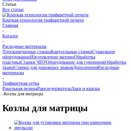
Статьи
Все статьи
Краткая технология трафаретной печати
Главная
-
Каталог
-
Расходные материалы
Плоскопечатные станки
Карусельные станки
Сушильное
оборудование
Изготовление матриц
Обработка
пластика
Станки ЧПУ
Оборудование для сувениров
Обработка
ткани
Станки для дорожных знаков
Дополнения
Расходные
материалы
-
Трафаретная сетка
Ракельная резина
Ракеледержатель
Лаки и краски
-
Козлы для матрицы
Козлы для матрицы