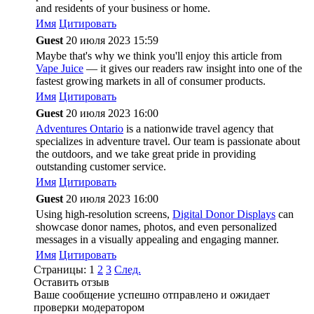
and residents of your business or home.
Имя
Цитировать
Guest
20 июля 2023 15:59
Maybe that's why we think you'll enjoy this article from
Vape Juice
— it gives our readers raw insight into one of the
fastest growing markets in all of consumer products.
Имя
Цитировать
Guest
20 июля 2023 16:00
Adventures Ontario
is a nationwide travel agency that
specializes in adventure travel. Our team is passionate about
the outdoors, and we take great pride in providing
outstanding customer service.
Имя
Цитировать
Guest
20 июля 2023 16:00
Using high-resolution screens,
Digital Donor Displays
can
showcase donor names, photos, and even personalized
messages in a visually appealing and engaging manner.
Имя
Цитировать
Страницы:
1
2
3
След.
Оставить отзыв
Ваше сообщение успешно отправлено и ожидает
проверки модератором