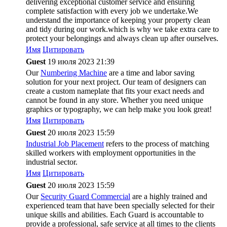
delivering exceptional customer service and ensuring
complete satisfaction with every job we undertake.We
understand the importance of keeping your property clean
and tidy during our work.which is why we take extra care to
protect your belongings and always clean up after ourselves.
Имя
Цитировать
Guest
19 июля 2023 21:39
Our
Numbering Machine
are a time and labor saving
solution for your next project. Our team of designers can
create a custom nameplate that fits your exact needs and
cannot be found in any store. Whether you need unique
graphics or typography, we can help make you look great!
Имя
Цитировать
Guest
20 июля 2023 15:59
Industrial Job Placement
refers to the process of matching
skilled workers with employment opportunities in the
industrial sector.
Имя
Цитировать
Guest
20 июля 2023 15:59
Our
Security Guard Commercial
are a highly trained and
experienced team that have been specially selected for their
unique skills and abilities. Each Guard is accountable to
provide a professional, safe service at all times to the clients