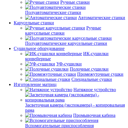
Ручные станки
Полуавтоматические станки
Автоматические станки
Карусельные станки
Ручные
карусельные станки
Полуавтоматические карусельные станки
Сушильное оборудование
ИК-сушилки
конвейерные
УФ-сушилки
Полочные сушилки
Промежуточные сушки
Специальные сушки
Изготовление матриц
Натяжное устройство
Засветочная камера (экспокамера) - копировальная
рама
Промывочная кабина
Вспомогательные приспособления