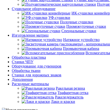
Полуав
Сушильное оборудование
ИК-сушилки конвейе
УФ-сушилки
Полочные сушилки
Промежуточные сушки
Специальные сушки
Изготовление матриц
Натяжное устройство
Промывочная кабина
Вспомогатель
Обработка пластика
Станки ЧПУ
Оборудование для сувениров
Обработка ткани
Станки для дорожных знаков
Дополнения
Расходные материалы
Ракельная резина
Трафаретная сетка
Ракеледержатель
Лаки и краски