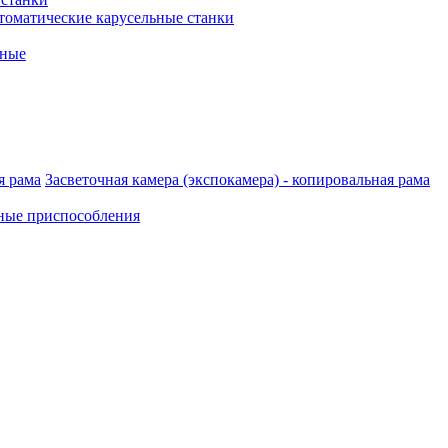
томатические карусельные станки
рные
Засветочная камера (экспокамера) - копировальная рама
ные приспособления