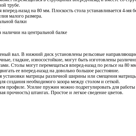
ой трубе.
перед-назад на 80 мм. Плоскость стола устанавливается 4-мя б
лия малого размера.
альной балки
м
 в наличии на центральной балке
оченый вал. В нижний диск установлены рельсовые направляющие
ые, гладкие, износостойкие, могут быть изготовлены различно
тами. Столы могут перемещаться вперед-назад по рельсе на 80 м
вигать ее вперед-назад на довольно большое расстояние.
ля установки матрицы различной ширины или смещения матрицы
я создания необходимого зазора между столом и сеткой.
м профиле. Усилие пружин можно подрегулировать для работы 
рочность) штангах. Простое и легкое сведение цветов.