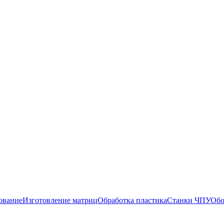
ование
Изготовление матриц
Обработка пластика
Станки ЧПУ
Обо