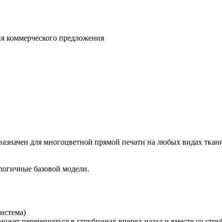
ния коммерческого предложения
назначен для многоцветной прямой печати на любых видах ткани
алогичные базовой модели.
истема)
ожет перемещаться в струбцинах вперед-назад и вместе со стру