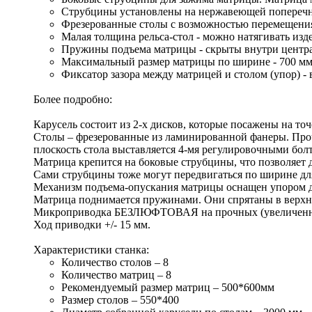
Струбцины установлены на нержавеющей поперечн
Фрезерованные столы с возможностью перемещения в
Малая толщина рельса-стол - можно натягивать изде
Пружины подъема матрицы - скрыты внутри центр
Максимальный размер матрицы по ширине - 700 м
Фиксатор зазора между матрицей и столом (упор) -
Более подробно:
Карусель состоит из 2-х дисков, которые посажены на т
Столы – фрезерованные из ламинированной фанеры. Прочн
плоскость стола выставляется 4-мя регулировочными бол
Матрица крепится на боковые струбцины, что позволяет д
Сами струбцины тоже могут передвигаться по ширине д
Механизм подъема-опускания матрицы оснащен упором дл
Матрица поднимается пружинами. Они спрятаны в верхне
Микроприводка БЕЗЛЮФТОВАЯ на прочных (увеличенная п
Ход приводки +/- 15 мм.
Характеристики станка:
Количество столов – 8
Количество матриц – 8
Рекомендуемый размер матриц – 500*600мм
Размер столов – 550*400